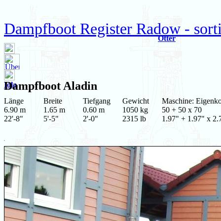
Dampfboot Register Radow - sort
Otter
Dampfboot
Aladin
Iola
Länge
Breite
Tiefgang
Gewicht
Maschine: Eigenko
6.90 m
1.65 m
0.60 m
1050 kg
50 + 50 x 70
22'-8"
5'-5"
2'-0"
2315 lb
1.97" + 1.97" x 2.