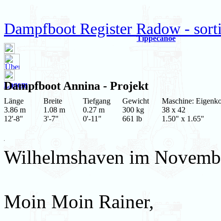
Dampfboot Register Radow - sort
Tippecanoe
Dampfboot
Annina
- Projekt
Lagom
Länge
Breite
Tiefgang
Gewicht
Maschine: Eigenko
3.86 m
1.08 m
0.27 m
300 kg
38 x 42
12'-8"
3'-7"
0'-11"
661 lb
1.50" x 1.65"
Wilhelmshaven im Novemb
Moin Moin Rainer,