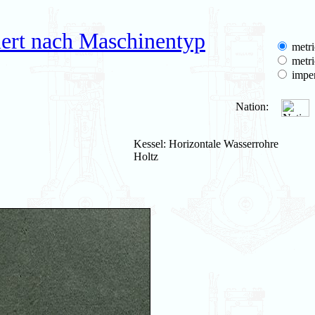
iert nach Maschinentyp
metri
metri
imper
Nation:
Kessel: Horizontale Wasserrohre
Holtz