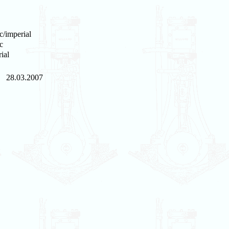
c/imperial
c
ial
28.03.2007