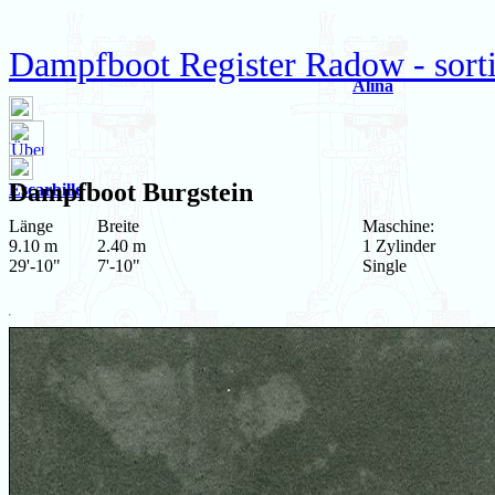
Dampfboot Register Radow - sort
Alina
Dampfboot
Burgstein
Escarbille
Länge
Breite
Maschine:
9.10 m
2.40 m
1 Zylinder
29'-10"
7'-10"
Single