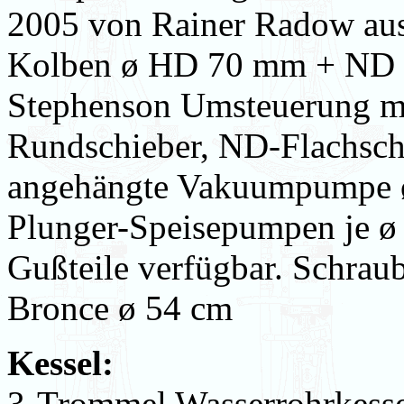
2005 von Rainer Radow aus 
Kolben ø HD 70 mm + ND
Stephenson Umsteuerung mi
Rundschieber, ND-Flachsch
angehängte Vakuumpumpe 
Plunger-Speisepumpen je ø 
Gußteile verfügbar. Schrau
Bronce ø 54 cm
Kessel:
3-Trommel Wasserrohrkesse