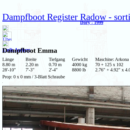
Dampfboot Register Radow - sorti
Dory - 1999
Dampfboot
Emma
Etoile Arcture
Länge
Breite
Tiefgang
Gewicht
Maschine: Arkona
8.80 m
2.20 m
0.70 m
4000 kg
70 + 125 x 102
28'-10"
7'-3"
2'-4"
8800 lb
2.76" + 4.92" x 4.
Prop: 0 x 0 mm / 3-Blatt Schraube