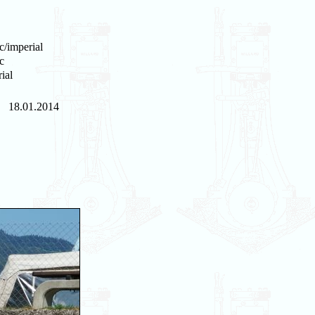
c/imperial
c
ial
18.01.2014