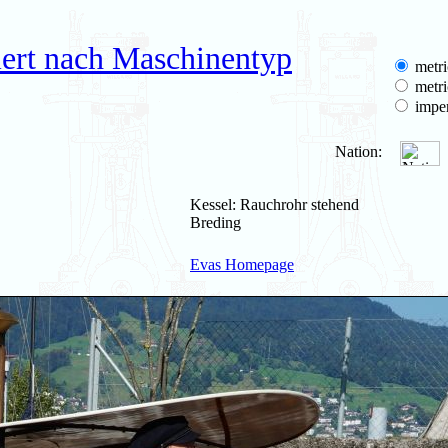
iert nach Maschinentyp
metri
metri
imper
Nation:
Kessel: Rauchrohr stehend
Breding
Evas Homepage