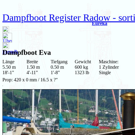
Dampfboot Register Radow - sort
Eureka
Dampfboot
Eva
Forsvik
Länge
Breite
Tiefgang
Gewicht
Maschine:
5.50 m
1.50 m
0.50 m
600 kg
1 Zylinder
18'-1"
4'-11"
1'-8"
1323 lb
Single
Prop: 420 x 0 mm / 16.5 x ?"