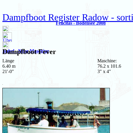
Dampfboot Register Radow - sort
Felicitas - Bodensee 2008
Dampfboot
Fever
Isabel - Neue Maschine
Länge
Maschine:
6.40 m
76.2 x 101.6
21'-0"
3" x 4"