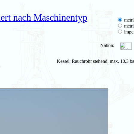
iert nach Maschinentyp
metri
metri
imper
Nation:
Kessel: Rauchrohr stehend, max. 10.3 ba
6