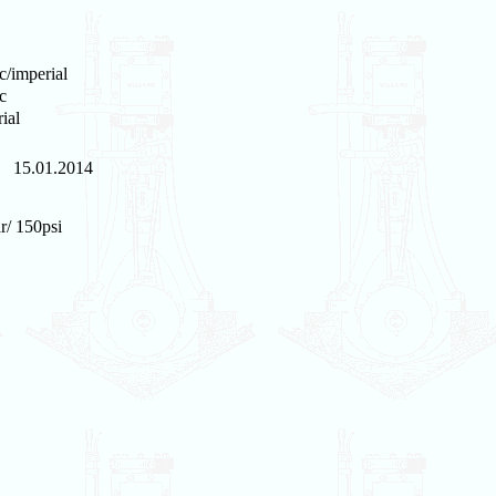
c/imperial
c
ial
15.01.2014
r/ 150psi