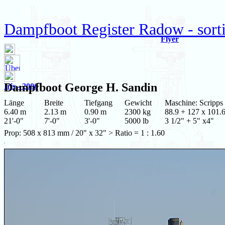
Dampfboot Register Radow - sort
Flyer
Dampfboot
George H. Sandin
Iris - 2006
Länge
Breite
Tiefgang
Gewicht
Maschine: Scripps
6.40 m
2.13 m
0.90 m
2300 kg
88.9 + 127 x 101.
21'-0"
7'-0"
3'-0"
5000 lb
3 1/2" + 5" x4"
Prop: 508 x 813 mm / 20" x 32" > Ratio = 1 : 1.60