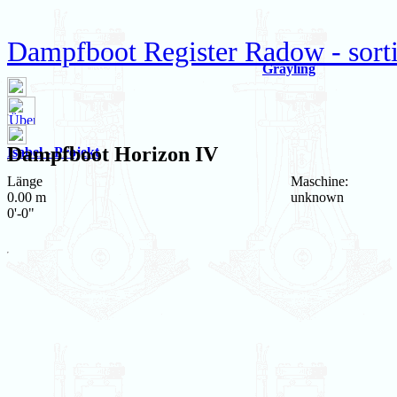
Dampfboot Register Radow - sorti
Grayling
Dampfboot
Horizon IV
Isabel - Projekt
Länge
Maschine:
0.00 m
unknown
0'-0"