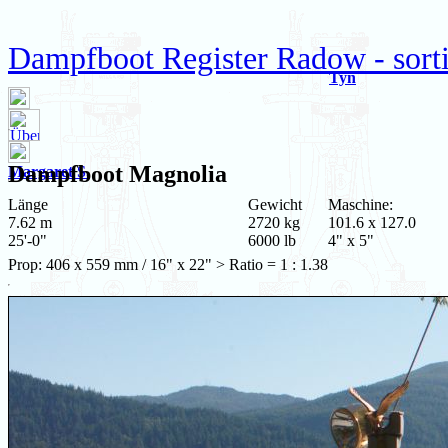
Dampfboot Register Radow - sort
Tyn
Dampfboot
Magnolia
Margaret S.
Länge
Gewicht
Maschine:
7.62 m
2720 kg
101.6 x 127.0
25'-0"
6000 lb
4" x 5"
Prop: 406 x 559 mm / 16" x 22" > Ratio = 1 : 1.38