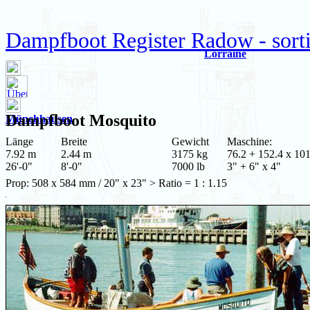
Dampfboot Register Radow - sort
Lorraine
Dampfboot
Mosquito
Münchhausen
Länge
Breite
Gewicht
Maschine:
7.92 m
2.44 m
3175 kg
76.2 + 152.4 x 101
26'-0"
8'-0"
7000 lb
3" + 6" x 4"
Prop: 508 x 584 mm / 20" x 23" > Ratio = 1 : 1.15