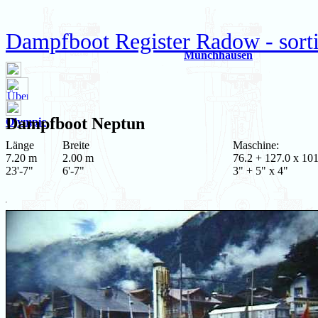
Dampfboot Register Radow - sort
Münchhausen
Dampfboot
Neptun
Olympic
Länge
Breite
Maschine:
7.20 m
2.00 m
76.2 + 127.0 x 101
23'-7"
6'-7"
3" + 5" x 4"