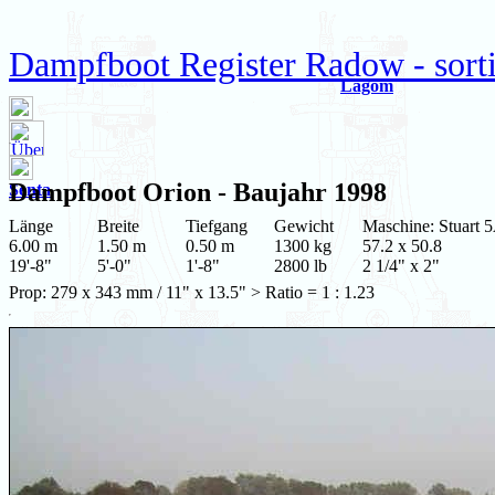
Dampfboot Register Radow - sort
Lagom
Dampfboot
Orion
- Baujahr 1998
Senta
Länge
Breite
Tiefgang
Gewicht
Maschine: Stuart 5
6.00 m
1.50 m
0.50 m
1300 kg
57.2 x 50.8
19'-8"
5'-0"
1'-8"
2800 lb
2 1/4" x 2"
Prop: 279 x 343 mm / 11" x 13.5" > Ratio = 1 : 1.23