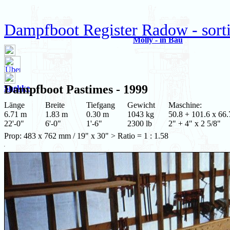
Dampfboot Register Radow - sort
Molly - in Bau
Dampfboot
Pastimes
- 1999
Snekke
Länge
Breite
Tiefgang
Gewicht
Maschine:
6.71 m
1.83 m
0.30 m
1043 kg
50.8 + 101.6 x 66.
22'-0"
6'-0"
1'-6"
2300 lb
2" + 4" x 2 5/8"
Prop: 483 x 762 mm / 19" x 30" > Ratio = 1 : 1.58