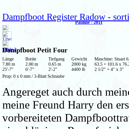
Dampfboot Register Radow - sort
Pauline - 2011
Dampfboot
Petit Four
Silkie 2
Länge
Breite
Tiefgang
Gewicht
Maschine: Stuart 
7.80 m
2.00 m
0.65 m
2000 kg
63.5 + 101.6 x 76.
25'-7"
6'-7"
2'-2"
4400 lb
2 1/2" + 4" x 3"
Prop: 0 x 0 mm / 3-Blatt Schraube
Angereget auch durch mei
meine Freund Harry den erst
vorbereiteten Dampfboottrau