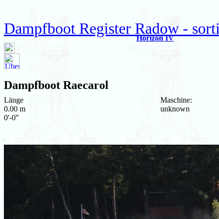
Dampfboot Register Radow - sort
Horizon IV
Dampfboot
Raecarol
Länge
Maschine:
0.00 m
unknown
0'-0"