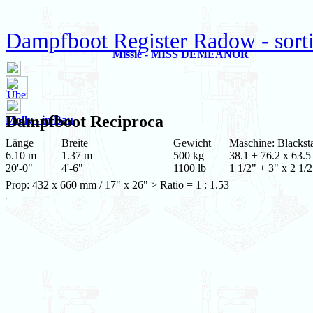
Dampfboot Register Radow - sort
Missie - MISS DEMEANOR
Dampfboot
Reciproca
Molly - in Bau
Länge
Breite
Gewicht
Maschine: Blacks
6.10 m
1.37 m
500 kg
38.1 + 76.2 x 63.5
20'-0"
4'-6"
1100 lb
1 1/2" + 3" x 2 1/2
Prop: 432 x 660 mm / 17" x 26" > Ratio = 1 : 1.53