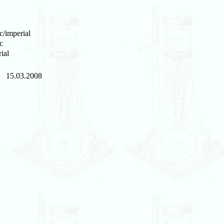
c/imperial
c
ial
15.03.2008