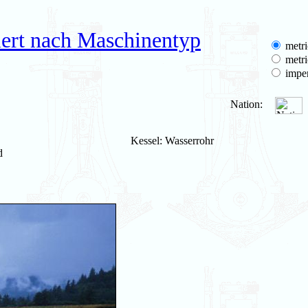
iert nach Maschinentyp
metri
metri
imper
Nation:
Kessel: Wasserrohr
d