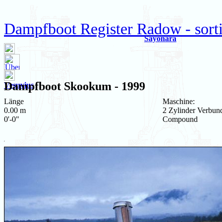
Dampfboot Register Radow - sort
Sayonara
Dampfboot
Skookum
- 1999
Vesuvius
Länge
Maschine:
0.00 m
2 Zylinder Verbun
0'-0"
Compound