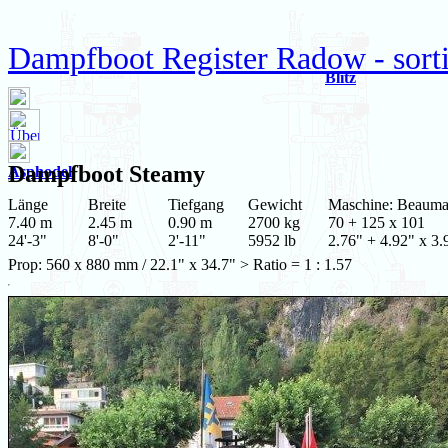
Dampfboot Register Radow - sort
Blitz
Dampfboot
Steamy
Asphodel
Länge
Breite
Tiefgang
Gewicht
Maschine: Beauma
7.40 m
2.45 m
0.90 m
2700 kg
70 + 125 x 101
24'-3"
8'-0"
2'-11"
5952 lb
2.76" + 4.92" x 3.
Prop: 560 x 880 mm / 22.1" x 34.7" > Ratio = 1 : 1.57