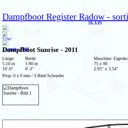
Dampfboot Register Radow - sorti
St. Urs
Dampfboot
Sunrise
- 2011
Tiamat - 2008
Länge
Breite
Maschine: Eigenko
5.10 m
1.90 m
75 x 90
16'-9"
6'-3"
2.95" x 3.54"
Prop: 0 x 0 mm / 3-Blatt Schraube