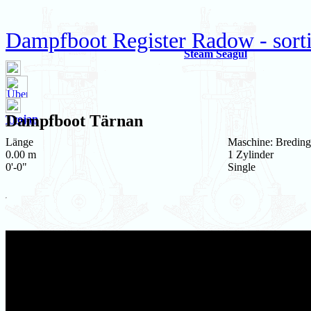
Dampfboot Register Radow - sort
Steam Seagul
Dampfboot
Tärnan
Trojan
Länge
Maschine: Breding
0.00 m
1 Zylinder
0'-0"
Single