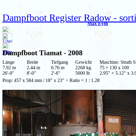
Dampfboot Register Radow - sort
Max Eyth
Dampfboot
Tiamat
- 2008
Blitz
Länge
Breite
Tiefgang
Gewicht
Maschine: Strath 
7.92 m
2.44 m
0.76 m
2268 kg
75 + 130 x 100
26'-0"
8'-0"
2'-6"
5000 lb
2.95" + 5.12" x 3.
Prop: 457 x 584 mm / 18" x 23" > Ratio = 1 : 1.28