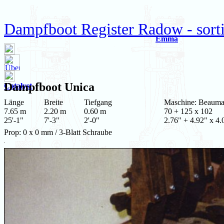
Dampfboot Register Radow - sort
Emma
Dampfboot
Unica
Catalyst
Länge
Breite
Tiefgang
Maschine: Beauma
7.65 m
2.20 m
0.60 m
70 + 125 x 102
25'-1"
7'-3"
2'-0"
2.76" + 4.92" x 4.
Prop: 0 x 0 mm / 3-Blatt Schraube