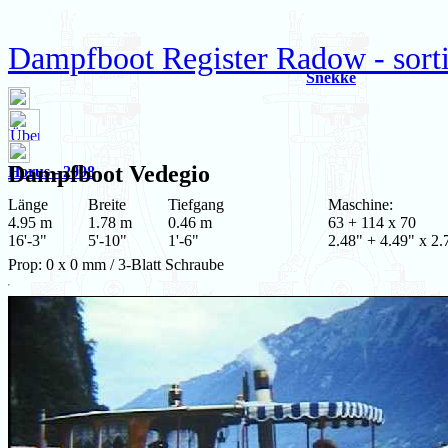
Dampfboot Register Radow - sort
Snekke
Dampfboot
Vedegio
Horus - 2008
Länge
Breite
Tiefgang
Maschine:
4.95 m
1.78 m
0.46 m
63 + 114 x 70
16'-3"
5'-10"
1'-6"
2.48" + 4.49" x 2.
Prop: 0 x 0 mm / 3-Blatt Schraube