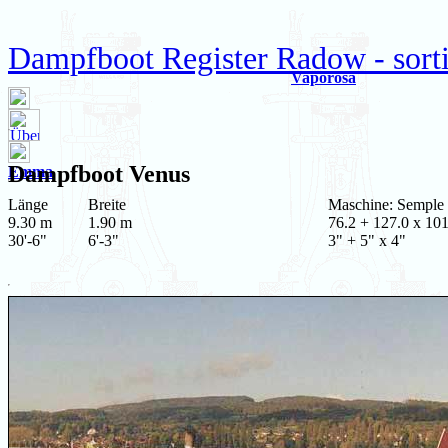
Dampfboot Register Radow - sort
Vaporosa
Dampfboot
Venus
Emma
Länge
Breite
Maschine: Semple
9.30 m
1.90 m
76.2 + 127.0 x 101
30'-6"
6'-3"
3" + 5" x 4"