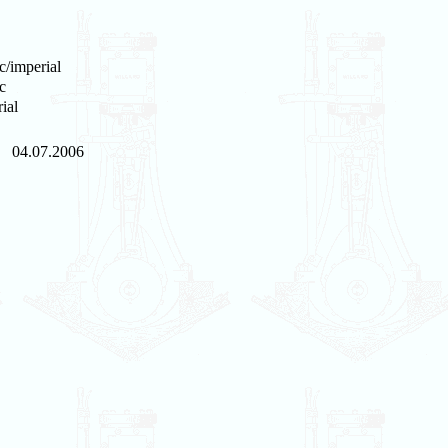
c/imperial
c
ial
04.07.2006