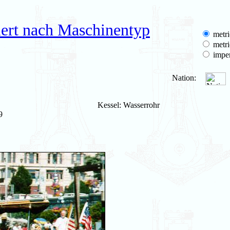
iert nach Maschinentyp
metri
metri
imper
Nation:
Kessel: Wasserrohr
9