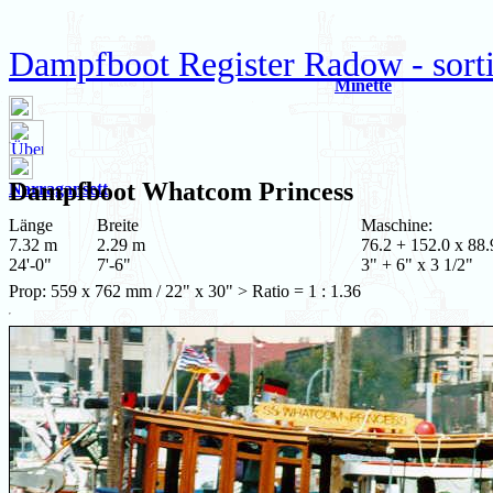
Dampfboot Register Radow - sort
Minette
Dampfboot
Whatcom Princess
Narragansett
Länge
Breite
Maschine:
7.32 m
2.29 m
76.2 + 152.0 x 88.
24'-0"
7'-6"
3" + 6" x 3 1/2"
Prop: 559 x 762 mm / 22" x 30" > Ratio = 1 : 1.36