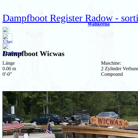
Dampfboot Register Radow - sort
Wahkeena
Dampfboot
Wicwas
Arethusa
Länge
Maschine:
0.00 m
2 Zylinder Verbun
0'-0"
Compound