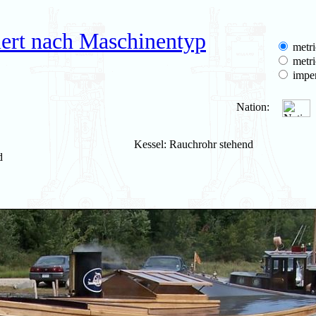
iert nach Maschinentyp
metri
metri
imper
Nation:
Kessel: Rauchrohr stehend
d