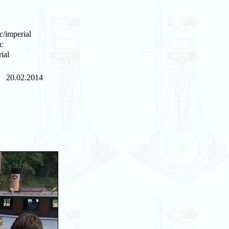
c/imperial
c
ial
20.02.2014