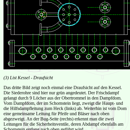
(3) List Kessel - Draufsicht
Das dritte Bild zeigt noch einmal eine Draufsicht auf den Kessel.
Die Siederohre sind hier nur grün angedeutet. Der Frischdampf
gelangt durch 9 Löcher aus der Obertrommel in den Dampfdom.
Vom Dampfdom, der im Schornstein liegt, zweigt die Haupt- und
die Hilfsdampfleitung zum Heck (links) ab. Weiterhin ist vom Dom
eine gemeinsame Leitung für Pfeife und Bläser nach oben
abgezweigt. An der Bug-Seite (rechts) erkennt man die zwei
Leitungen für die Sicherheitsventile, deren Abdampf ebenfalls am
Schornstein entlang nach oben geführt wird.