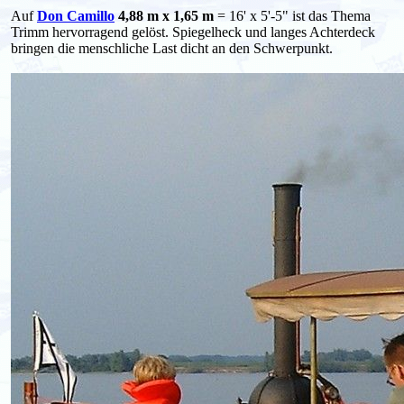
Auf
Don Camillo
4,88 m x 1,65 m
= 16' x 5'-5" ist das Thema
Trimm hervorragend gelöst. Spiegelheck und langes Achterdeck
bringen die menschliche Last dicht an den Schwerpunkt.