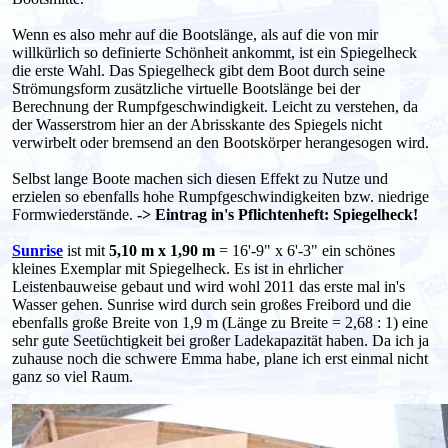
Wenn es also mehr auf die Bootslänge, als auf die von mir
willkürlich so definierte Schönheit ankommt, ist ein Spiegelheck
die erste Wahl. Das Spiegelheck gibt dem Boot durch seine
Strömungsform zusätzliche virtuelle Bootslänge bei der
Berechnung der Rumpfgeschwindigkeit. Leicht zu verstehen, da
der Wasserstrom hier an der Abrisskante des Spiegels nicht
verwirbelt oder bremsend an den Bootskörper herangesogen wird.
Selbst lange Boote machen sich diesen Effekt zu Nutze und
erzielen so ebenfalls hohe Rumpfgeschwindigkeiten bzw. niedrige
Formwiederstände.
-> Eintrag in's Pflichtenheft: Spiegelheck!
Sunrise
ist mit
5,10 m x 1,90 m
= 16'-9" x 6'-3" ein schönes
kleines Exemplar mit Spiegelheck. Es ist in ehrlicher
Leistenbauweise gebaut und wird wohl 2011 das erste mal in's
Wasser gehen. Sunrise wird durch sein großes Freibord und die
ebenfalls große Breite von 1,9 m (Länge zu Breite = 2,68 : 1) eine
sehr gute Seetüchtigkeit bei großer Ladekapazität haben. Da ich ja
zuhause noch die schwere Emma habe, plane ich erst einmal nicht
ganz so viel Raum.