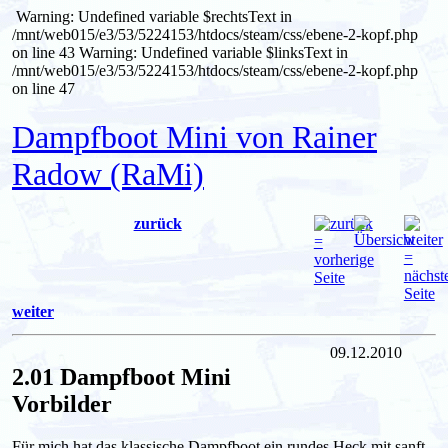
Warning: Undefined variable $rechtsText in
/mnt/web015/e3/53/5224153/htdocs/steam/css/ebene-2-kopf.php
on line 43
Warning: Undefined variable $linksText in
/mnt/web015/e3/53/5224153/htdocs/steam/css/ebene-2-kopf.php
on line 47
Dampfboot Mini von Rainer
Radow (RaMi)
zurück
weiter
09.12.2010
2.01 Dampfboot Mini
Vorbilder
Für mich hat das klassische Dampfboot ein rundes Heck mit sanft