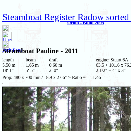
Steamboat Register Radow sorted
Orion - Build 2005
Steamboat
Pauline
- 2011
Petit Four
length
beam
draft
engine: Stuart 6A
5.50 m
1.65 m
0.60 m
63.5 + 101.6 x 76.
18'-1"
5'-5"
2'-0"
2 1/2" + 4" x 3"
Prop: 480 x 700 mm / 18.9 x 27.6" > Ratio = 1 : 1.46