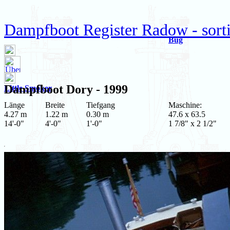
Dampfboot Register Radow - sort
Bug
Dampfboot
Dory
- 1999
Little Smoker
Länge
Breite
Tiefgang
Maschine:
4.27 m
1.22 m
0.30 m
47.6 x 63.5
14'-0"
4'-0"
1'-0"
1 7/8" x 2 1/2"