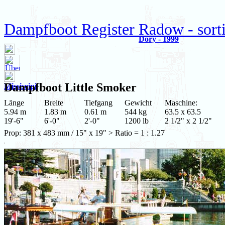
Dampfboot Register Radow - sort
Dory - 1999
Dampfboot
Little Smoker
Missiseipi
Länge
Breite
Tiefgang
Gewicht
Maschine:
5.94 m
1.83 m
0.61 m
544 kg
63.5 x 63.5
19'-6"
6'-0"
2'-0"
1200 lb
2 1/2" x 2 1/2"
Prop: 381 x 483 mm / 15" x 19" > Ratio = 1 : 1.27