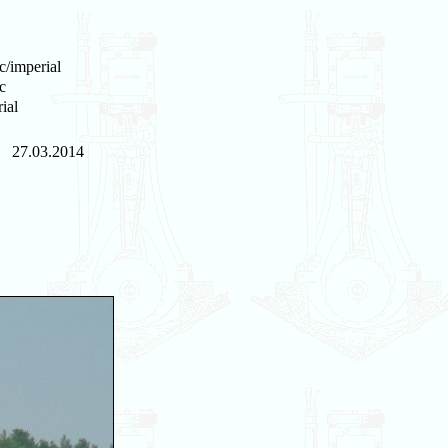
c/imperial
c
ial
27.03.2014