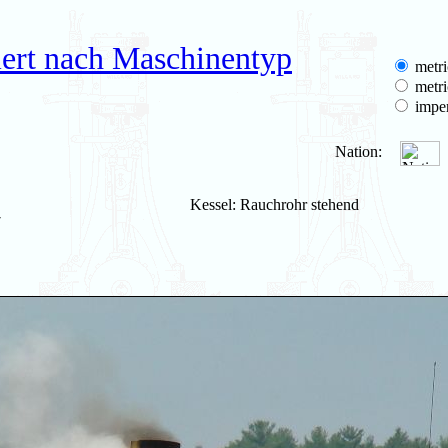
iert nach Maschinentyp
metri
metri
imper
Nation:
Kessel: Rauchrohr stehend
7