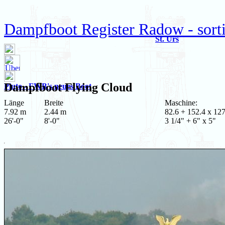
Dampfboot Register Radow - sort
St. Urs
Dampfboot
Flying Cloud
Pluto - FWB's neues Boot
Länge
Breite
Maschine:
7.92 m
2.44 m
82.6 + 152.4 x 12
26'-0"
8'-0"
3 1/4" + 6" x 5"