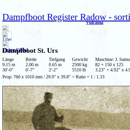
Dampfboot Register Radow - sort
Vulcania
Dampfboot
St. Urs
Flying Cloud
Länge
Breite
Tiefgang
Gewicht
Maschine: J. Samu
9.15 m
2.00 m
0.65 m
2500 kg
82 + 150 x 125
30'-0"
6'-7"
2'-2"
5510 lb
3.23" + 4.92" x 4.
Prop: 760 x 1010 mm / 29.9" x 39.8" > Ratio = 1 : 1.33