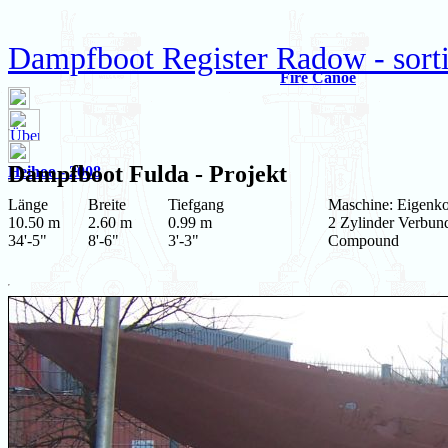
Dampfboot Register Radow - sort
Fire Canoe
Dampfboot
Fulda
- Projekt
Heihoo - 2008
Länge
Breite
Tiefgang
Maschine: Eigenko
10.50 m
2.60 m
0.99 m
2 Zylinder Verbun
34'-5"
8'-6"
3'-3"
Compound