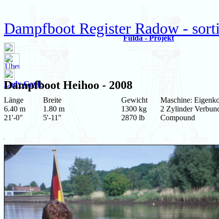
Dampfboot Register Radow - sort
Fulda - Projekt
Dampfboot
Heihoo
- 2008
Lady Gayle
Länge
Breite
Gewicht
Maschine: Eigenko
6.40 m
1.80 m
1300 kg
2 Zylinder Verbun
21'-0"
5'-11"
2870 lb
Compound