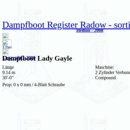
Dampfboot Register Radow - sort
Heihoo - 2008
Dampfboot
Lady Gayle
Lagavulin - 2006
Länge
Maschine:
9.14 m
2 Zylinder Verbun
30'-0"
Compound
Prop: 0 x 0 mm / 4-Blatt Schraube