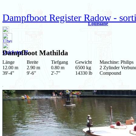
Dampfboot Register Radow - sort
Louisiane
Dampfboot
Mathilda
Quickstep II
Länge
Breite
Tiefgang
Gewicht
Maschine: Philips
12.00 m
2.90 m
0.80 m
6500 kg
2 Zylinder Verbun
39'-4"
9'-6"
2'-7"
14330 lb
Compound