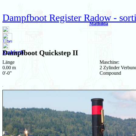
Dampfboot Register Radow - sort
Mathilda
Dampfboot
Quickstep II
Rushforth
Länge
Maschine:
0.00 m
2 Zylinder Verbun
0'-0"
Compound