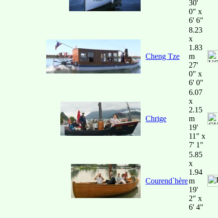
30'
0" x
6' 6"
8.23
x
1.83
Cheng Tze
m
27'
0" x
6' 0"
6.07
x
2.15
Chrige
m
19'
11" x
7' 1"
5.85
x
1.94
Courend`hère
m
19'
2" x
6' 4"