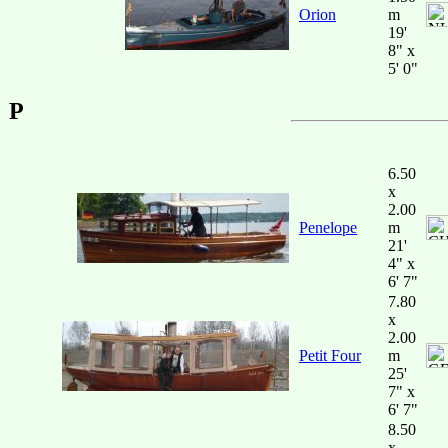
Orion
m
19'
8" x
5' 0"
P
6.50
x
2.00
Penelope
m
21'
4" x
6' 7"
7.80
x
2.00
Petit Four
m
25'
7" x
6' 7"
8.50
x