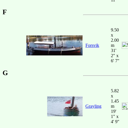
F
9.50
x
2.00
Forsvik
m
31'
2" x
6' 7"
G
5.82
x
1.45
Grayling
m
19'
1" x
4' 9"