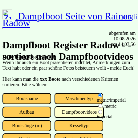
Dampfboot Seite von Rainer
engli
Radow
abgerufen am
10.08.2026
Dampfboot Register Radow - -
um 14:07:56
sortiert nach Dampfbootvideos
Hallo Dampfbootfreunde
Wenn Ihr auch ein Boot präsentieren möchtet, Anmerkungen zum
Text habt oder ein paar schöne Fotos beisteuern wollt - melde Euch!
Hier kann man die
xxx Boote
nach verschiedenen Kriterien
sortieren. Bitte wählen:
Bootsname
Maschinentyp
metric/imperial
metric
Aufbau
Dampfbootvideos
imperial
Bootslänge (m)
Kesseltyp