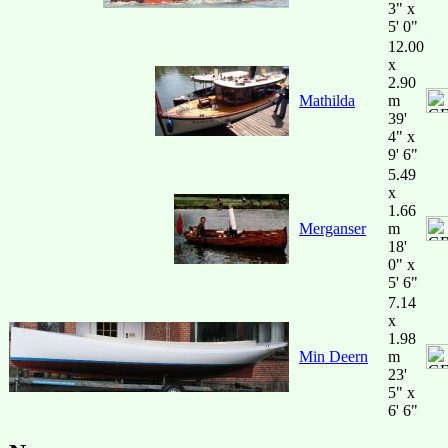
3" x
5' 0"
12.00
x
2.90
Mathilda
m
39'
4" x
9' 6"
5.49
x
1.66
Merganser
m
18'
0" x
5' 6"
7.14
x
1.98
Min Deern
m
23'
5" x
6' 6"