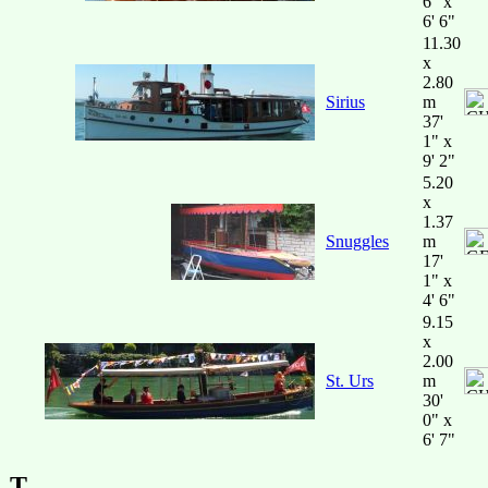
6" x
6' 6"
11.30
x
2.80
Sirius
m
37'
1" x
9' 2"
5.20
x
1.37
Snuggles
m
17'
1" x
4' 6"
9.15
x
2.00
St. Urs
m
30'
0" x
6' 7"
T