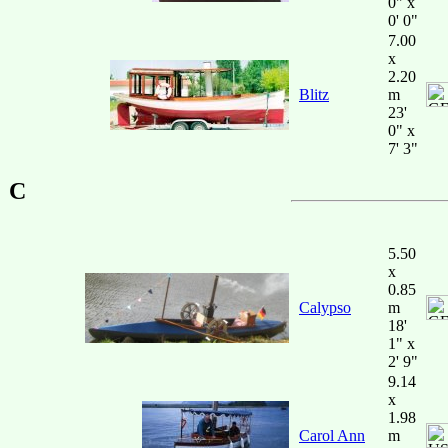
0" x
0' 0"
7.00
x
2.20
Blitz
m
23'
0" x
7' 3"
C
5.50
x
0.85
Calypso
m
18'
1" x
2' 9"
9.14
x
1.98
Carol Ann
m