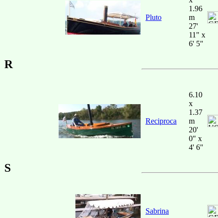
1.96
Pluto
m
27'
11" x
6' 5"
R
6.10
x
1.37
Reciproca
m
20'
0" x
4' 6"
S
Sabrina