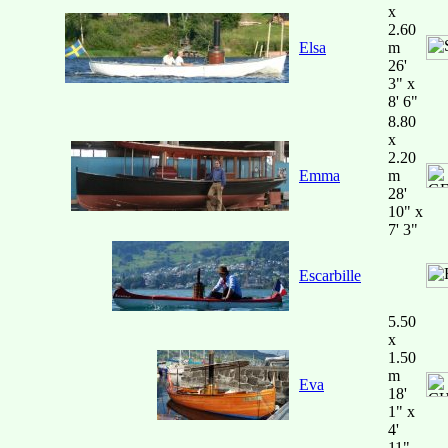
x
2.60
Elsa
m
26'
3" x
8' 6"
8.80
x
2.20
Emma
m
28'
10" x
7' 3"
Escarbille
5.50
x
1.50
m
Eva
18'
1" x
4'
11"