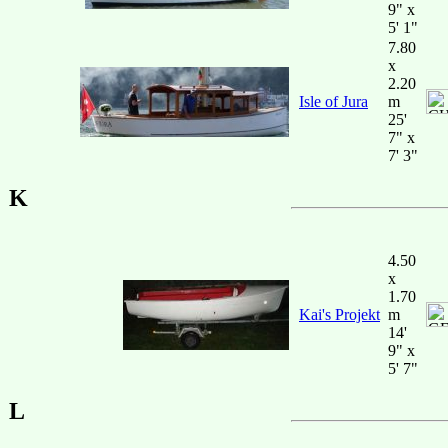
9" x
5' 1"
7.80
x
2.20
Isle of Jura
m
25'
7" x
7' 3"
K
4.50
x
1.70
Kai's Projekt
m
14'
9" x
5' 7"
L