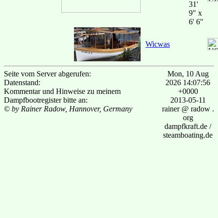
31'
9" x
6' 6"
Wicwas
Seite vom Server abgerufen:
Mon, 10 Aug
Datenstand:
2026 14:07:56
Kommentar und Hinweise zu meinem
+0000
Dampfbootregister bitte an:
2013-05-11
© by Rainer Radow, Hannover, Germany
rainer @ radow .
org
dampfkraft.de /
steamboating.de