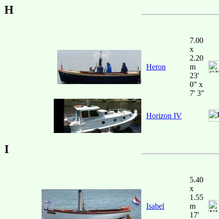
H
7.00
x
2.20
Heron
m
23'
0" x
7' 3"
Horizon IV
I
5.40
x
1.55
Isabel
m
17'