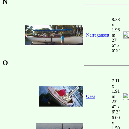
N
8.38
x
1.96
Narragansett
m
27'
6" x
6' 5"
O
7.11
x
1.91
Oesa
m
23'
4" x
6' 3"
6.00
x
1.50