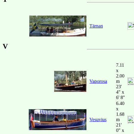
Tärnan
V
7.11
x
2.00
Vaporosa
m
23'
4" x
6' 8"
6.40
x
1.68
Vesuvius
m
21'
0" x