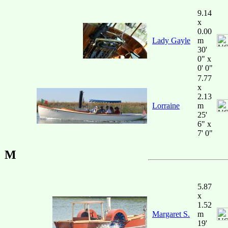
9.14
x
0.00
Lady Gayle
m
30'
0" x
0' 0"
7.77
x
2.13
Lorraine
m
25'
6" x
7' 0"
M
5.87
x
1.52
Margaret S.
m
19'