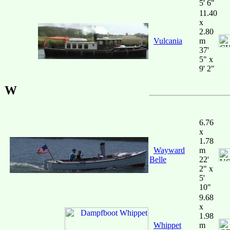
5' 6"
11.40
x
2.80
Vulcania
m
37'
5" x
9' 2"
W
6.76
x
1.78
Wayward
m
Belle
22'
2" x
5'
10"
9.68
x
1.98
Whippet
m