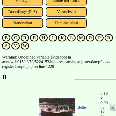
Hecktyp
Boote mit Links
Bootslänge (Fuß)
Vortriebsart
Nationalität
Dateiaktualität
B
C
D
E
H
I
K
L
M
O
P
R
S
V
W
Warning: Undefined variable $videboot in
/mnt/web015/e3/53/5224153/htdocs/steam/inc/register/dampfboot-
register-haupti.php on line 1229
B
5.18
x
0.00
Belle
m
17'