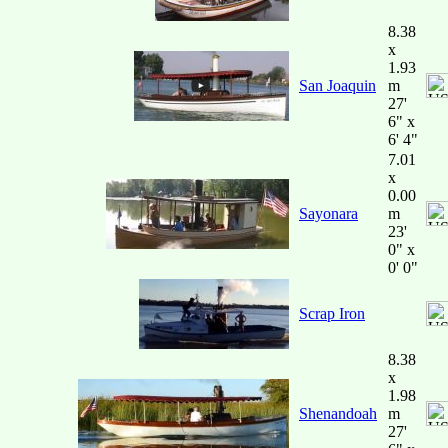
8.38
x
1.93
San Joaquin
m
27'
6" x
6' 4"
7.01
x
0.00
Sayonara
m
23'
0" x
0' 0"
Scrap Iron
8.38
x
1.98
Shenandoah
m
27'