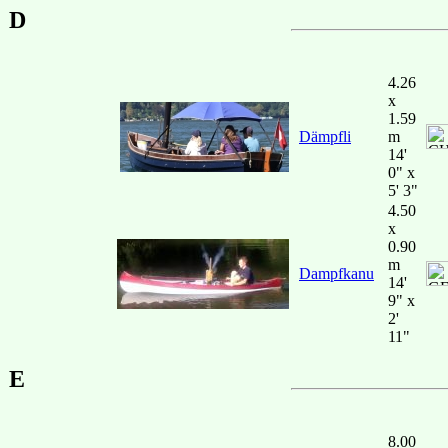
D
4.26
x
1.59
Dämpfli
m
14'
0" x
5' 3"
4.50
x
0.90
m
Dampfkanu
14'
9" x
2'
11"
E
8.00