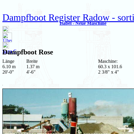
Dampfboot Register Radow - sort
Isabel - Neue Maschine
Dampfboot
Rose
Sara C
Länge
Breite
Maschine:
6.10 m
1.37 m
60.3 x 101.6
20'-0"
4'-6"
2 3/8" x 4"